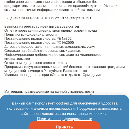
любое иное использование информации и объектов без
предварительного письменного согласия правообладателя. Указание
ссылки на источник информации является обязательным.
Лицензия № ЛО-77-01-018779 от 19 сентября 2019 г.
Выписка из реестра лицензий за 2022-ой год
Отчет о проведении специальной оценки условий труда
Политика конфиденциальности
Постановление правительства РБ №702
Постановление правительства РФ №2505
Договор о предоставлении платных медицинских услуг
Согласие на обработку персональных данных
Информирование добровольное согласие на медицинское
вмешательство
Отказ от медицинского вмешательства
Программы государственных гарантий бесплатного оказания гражданам
медицинской помощи в Республике Башкортостан
Условия проведения акции «Оплата отдыха от Ормедиум»
Материалы, размещенные на данной странице, носят
информационный характер и предназначены для образовательных
целей. Посетители сайта не должны использовать их в качестве
Данный сайт использует cookies для обеспечения удобства
медицинских рекомендаций. Определение диагноза и выбор методики
лечения остается исключительной прерогативой вашего лечащего
пользования и анализа посещаемости. Продолжая использовать
врача! ООО Лечебно-методический центр «ОРМЕДИУМ» не несёт
сайт, вы соглашаетесь на использование cookies.
ответственности за возможные негативные последствия, возникшие в
Политика конфиденциальности
результате использования информации, размещенной на сайте
ормедиум.рф
Принять