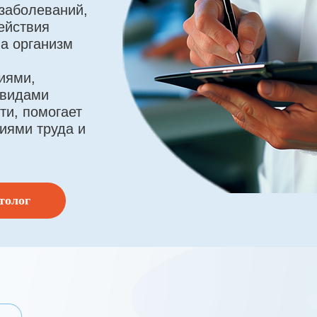
заболеваний,
ействия
а организм
иями,
 видами
ти, помогает
иями труда и
толог