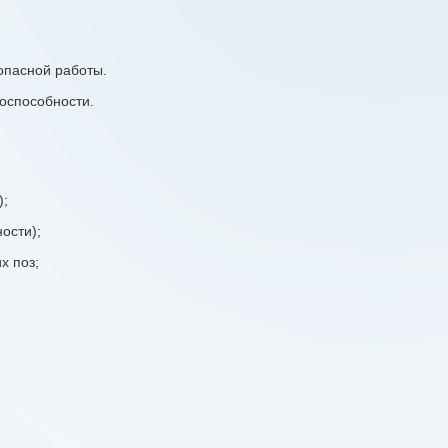
опасной работы.
оспособности.
);
ости);
х поз;