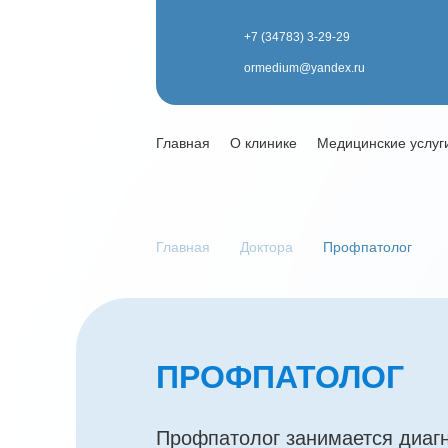
+7 (34783) 3-29-29
ormedium@yandex.ru
Главная
О клинике
Медицинские услуг
Главная
Доктора
Профпатолог
ПРОФПАТОЛОГ
Профпатолог занимается диагн