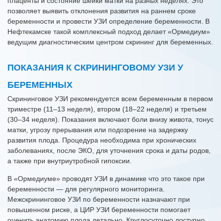
плаценты и состояние шейки матки на разных неделях. Это
позволяет выявить отклонения развития на раннем сроке
беременности и провести УЗИ определение беременности. В
Нефтекамске такой комплексный подход делает «Ормедиум»
ведущим диагностическим центром скрининг для беременных.
ПОКАЗАНИЯ К СКРИНИНГОВОМУ УЗИ У
БЕРЕМЕННЫХ
Скрининговое УЗИ рекомендуется всем беременным в первом
триместре (11–13 неделя), втором (18–22 неделя) и третьем
(30–34 неделя). Показания включают боли внизу живота, тонус
матки, угрозу прерывания или подозрение на задержку
развития плода. Процедура необходима при хронических
заболеваниях, после ЭКО, для уточнения срока и даты родов,
а также при внутриутробной гипоксии.
В «Ормедиуме» проводят УЗИ в динамике что это такое при
беременности — для регулярного мониторинга.
Межскрининговое УЗИ по беременности назначают при
повышенном риске, а ЦИР УЗИ беременности помогает
оценить анатомию плода детально. Круглосуточно доступно