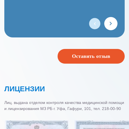
развернутые рекомендации. Я очень довольна каждым
в целом, клиника очень чистая и приятно в ней
приемом! Рекомендую!
наблюдаться. Спасибо и Всем здоровья!!!)))
Оставить отзыв
ЛИЦЕНЗИИ
Лиц. выдана отделом контроля качества медицинской помощи
и лицензирования МЗ РБ г. Уфа, Гафури, 101, тел. 218-00-90