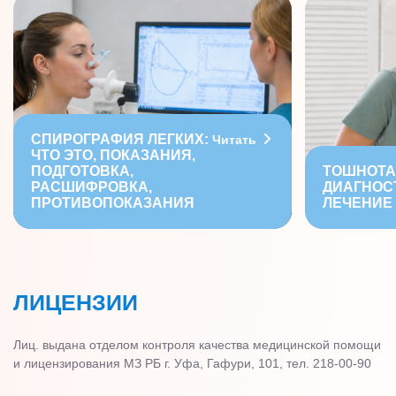
СПИРОГРАФИЯ ЛЕГКИХ:
Читать
ЧТО ЭТО, ПОКАЗАНИЯ,
ПОДГОТОВКА,
ТОШНОТА
РАСШИФРОВКА,
ДИАГНОС
ПРОТИВОПОКАЗАНИЯ
ЛЕЧЕНИЕ
ЛИЦЕНЗИИ
Лиц. выдана отделом контроля качества медицинской помощи
и лицензирования МЗ РБ г. Уфа, Гафури, 101, тел. 218-00-90