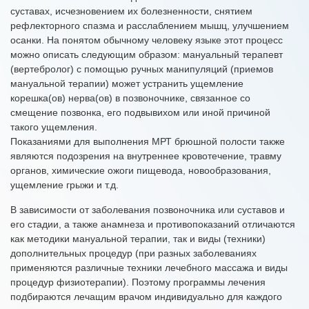
суставах, исчезновением их болезненности, снятием
рефлекторного спазма и расслаблением мышц, улучшением
осанки. На понятом обычному человеку языке этот процесс
можно описать следующим образом: мануальный терапевт
(вертебролог) с помощью ручных манипуляций (приемов
мануальной терапии) может устранить ущемление
корешка(ов) нерва(ов) в позвоночнике, связанное со
смещение позвонка, его подвывихом или иной причиной
такого ущемления.
Показаниями для выполнения МРТ брюшной полости также
являются подозрения на внутреннее кровотечение, травму
органов, химические ожоги пищевода, новообразования,
ущемление грыжи и т.д.
В зависимости от заболевания позвоночника или суставов и
его стадии, а также анамнеза и противопоказаний отличаются
как методики мануальной терапии, так и виды (техники)
дополнительных процедур (при разных заболеваниях
применяются различные техники лечебного массажа и виды
процедур физиотерапии). Поэтому программы лечения
подбираются лечащим врачом индивидуально для каждого