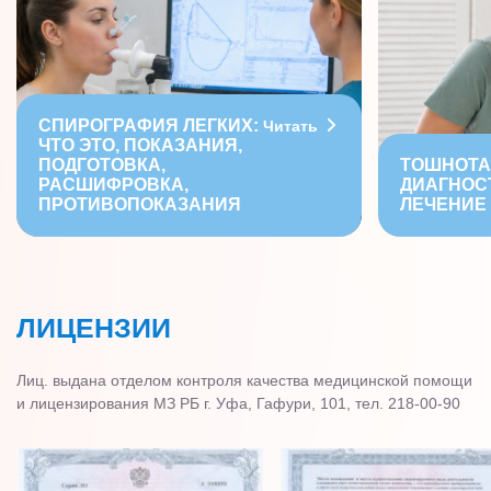
СПИРОГРАФИЯ ЛЕГКИХ:
Читать
ЧТО ЭТО, ПОКАЗАНИЯ,
ПОДГОТОВКА,
ТОШНОТА
РАСШИФРОВКА,
ДИАГНОС
ПРОТИВОПОКАЗАНИЯ
ЛЕЧЕНИЕ
ЛИЦЕНЗИИ
Лиц. выдана отделом контроля качества медицинской помощи
и лицензирования МЗ РБ г. Уфа, Гафури, 101, тел. 218-00-90